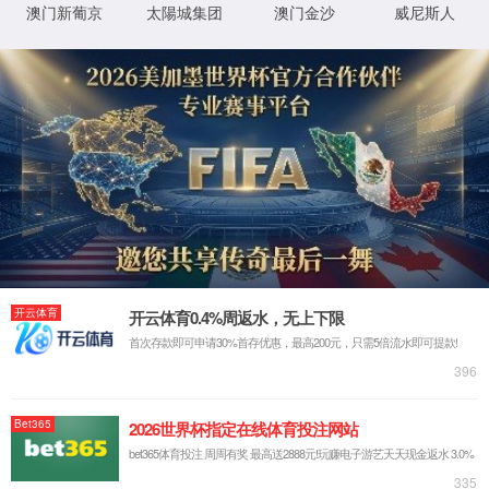
学校积极参与国际合作与交流，与爱尔兰格里菲斯学院、美国内布拉斯加
州立大学卡尼尔校区等国外教育机构建立了合作关系，进行联合培养。这
种国际合作项目不仅得到了国家的认可和支持，也是学校国际化发展战略
的重要组成部分。
中外合作办学项目：
中美121项目：
爱尔兰格里菲斯学院
美国内布拉斯加州立大
Griffith College, Ireland
学卡尼尔校区University
数据科学与大数据技术
of Nebraska at Kearney
金融学和经济学